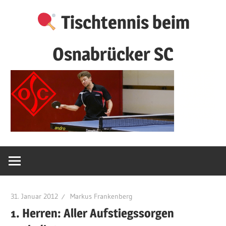
Zum
Tischtennis beim
Inhalt
springen
Osnabrücker SC
31. Januar 2012
Markus Frankenberg
1. Herren: Aller Aufstiegssorgen