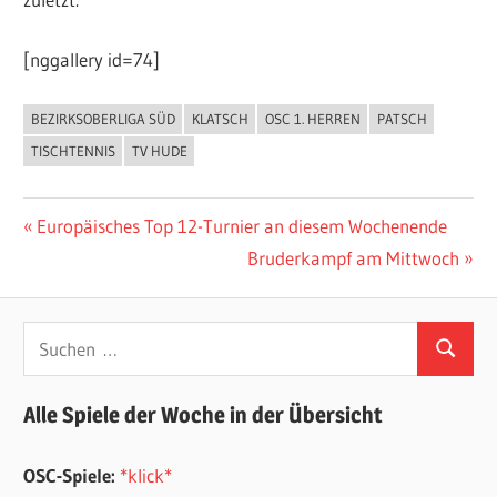
[nggallery id=74]
BEZIRKSOBERLIGA SÜD
KLATSCH
OSC 1. HERREN
PATSCH
ALLGEMEIN
TISCHTENNIS
TV HUDE
Beitragsnavigation
Vorheriger
Europäisches Top 12-Turnier an diesem Wochenende
Beitrag:
Nächster
Bruderkampf am Mittwoch
Beitrag:
Suchen
Suchen
nach:
Alle Spiele der Woche in der Übersicht
OSC-Spiele:
*klick*