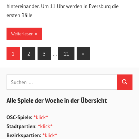
hintereinander. Um 11 Uhr werden in Eversburg die
ersten Bälle
Weiterlesen
Seitennummerierung
Nächste
1
2
3
…
11
»
Beiträge
der
Beiträge
Suchen
Suchen
nach:
Alle Spiele der Woche in der Übersicht
OSC-Spiele:
*klick*
Stadtpartien:
*klick*
Bezirkspartien:
*klick*