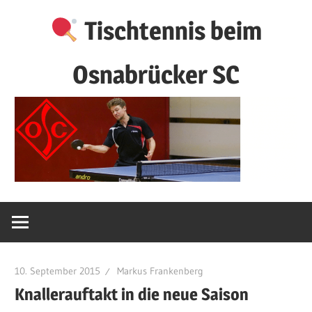
Zum
Tischtennis beim
Inhalt
springen
Osnabrücker SC
10. September 2015
Markus Frankenberg
Knallerauftakt in die neue Saison