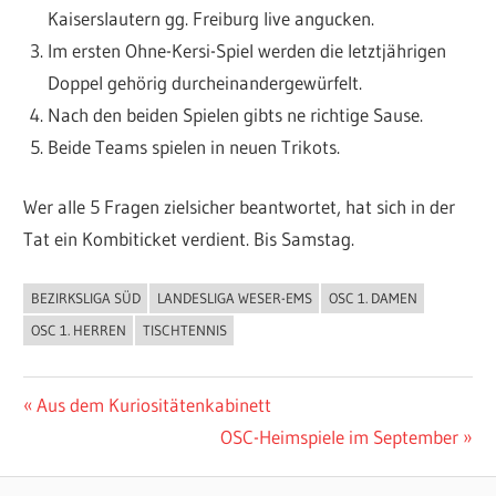
Kaiserslautern gg. Freiburg live angucken.
Im ersten Ohne-Kersi-Spiel werden die letztjährigen
Doppel gehörig durcheinandergewürfelt.
Nach den beiden Spielen gibts ne richtige Sause.
Beide Teams spielen in neuen Trikots.
Wer alle 5 Fragen zielsicher beantwortet, hat sich in der
Tat ein Kombiticket verdient. Bis Samstag.
BEZIRKSLIGA SÜD
LANDESLIGA WESER-EMS
OSC 1. DAMEN
ALLGEMEIN
OSC 1. HERREN
TISCHTENNIS
Beitragsnavigation
Vorheriger
Aus dem Kuriositätenkabinett
Beitrag:
Nächster
OSC-Heimspiele im September
Beitrag: