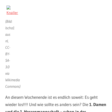
(Bild:
Ischa1
aus
nl,
CC-
BY-
SA-
3.0
via
Wikimedia
Commons)
An diesem Wochenende ist es endlich soweit: Es geht
wieder los!!!! Und wie sollte es anders sein? Die
1. Damen
und die 1. Herrenmannschaft – schon in der