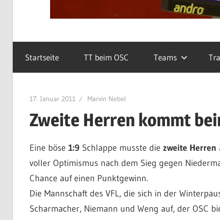
Startseite
TT beim OSC
Teams
Tra
17. Januar 2011
Marvin Nebel
Zweite Herren kommt beim
Eine böse
1:9
Schlappe musste die
zweite Herren
voller Optimismus nach dem Sieg gegen Niedermar
Chance auf einen Punktgewinn.
Die Mannschaft des VFL, die sich in der Winterpaus
Scharmacher, Niemann und Weng auf, der OSC bie