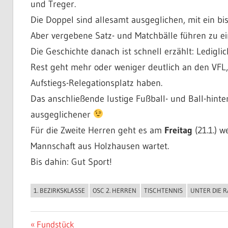
und Treger.
Die Doppel sind allesamt ausgeglichen, mit ein b
Aber vergebene Satz- und Matchbälle führen zu e
Die Geschichte danach ist schnell erzählt: Ledigli
Rest geht mehr oder weniger deutlich an den VFL, 
Aufstiegs-Relegationsplatz haben.
Das anschließende lustige Fußball- und Ball-hinte
ausgeglichener
Für die Zweite Herren geht es am
Freitag
(21.1.) 
Mannschaft aus Holzhausen wartet.
Bis dahin: Gut Sport!
1. BEZIRKSKLASSE
OSC 2. HERREN
TISCHTENNIS
UNTER DIE 
ALLGEMEIN
Beitragsnavigation
Vorheriger
Fundstück