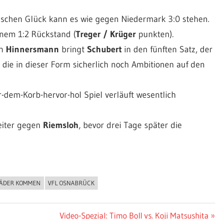
isschen Glück kann es wie gegen Niedermark 3:0 stehen.
inem 1:2 Rückstand (
Treger / Krüger
punkten).
ch
Hinnersmann
bringt
Schubert
in den fünften Satz, der
die in dieser Form sicherlich noch Ambitionen auf den
r-dem-Korb-hervor-hol Spiel verläuft wesentlich
weiter gegen
Riemsloh
, bevor drei Tage später die
RÄDER KOMMEN
VFL OSNABRÜCK
Nächster
Video-Spezial: Timo Boll vs. Koji Matsushita