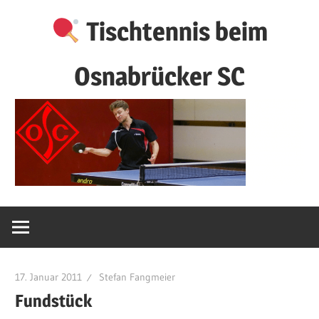
Zum
Tischtennis beim
Inhalt
springen
Osnabrücker SC
17. Januar 2011
Stefan Fangmeier
Fundstück