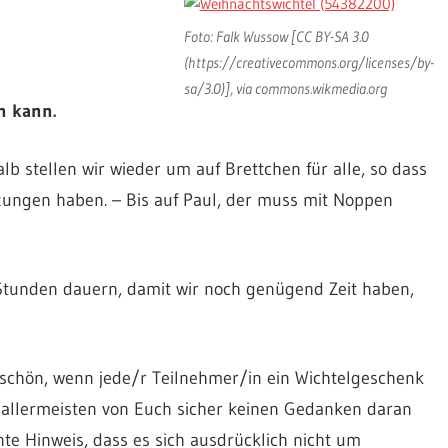
Foto: Falk Wussow [CC BY-SA 3.0
(https://creativecommons.org/licenses/by-
sa/3.0)], via commons.wikmedia.org
n kann.
b stellen wir wieder um auf Brettchen für alle, so dass
tzungen haben. – Bis auf Paul, der muss mit Noppen
b Stunden dauern, damit wir noch genügend Zeit haben,
 schön, wenn jede/r Teilnehmer/in ein Wichtelgeschenk
e allermeisten von Euch sicher keinen Gedanken daran
e Hinweis, dass es sich ausdrücklich nicht um