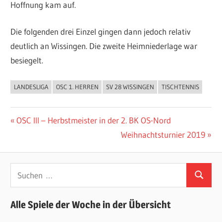
Hoffnung kam auf.
Die folgenden drei Einzel gingen dann jedoch relativ
deutlich an Wissingen. Die zweite Heimniederlage war
besiegelt.
LANDESLIGA
OSC 1. HERREN
SV 28 WISSINGEN
TISCHTENNIS
ALLGEMEIN
Beitragsnavigation
Vorheriger
OSC III – Herbstmeister in der 2. BK OS-Nord
Beitrag:
Nächster
Weihnachtsturnier 2019
Beitrag:
Suchen
Suchen
nach:
Alle Spiele der Woche in der Übersicht