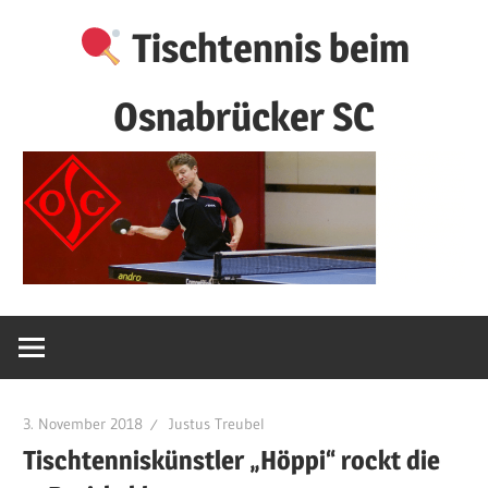
Zum
Tischtennis beim
Inhalt
springen
Osnabrücker SC
3. November 2018
Justus Treubel
Tischtenniskünstler „Höppi“ rockt die