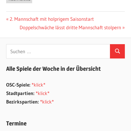
Beitragsnavigation
Vorheriger
2. Mannschaft mit holprigem Saisonstart
Beitrag:
Nächster
Doppelschwäche lässt dritte Mannschaft stolpern
Beitrag:
Suchen
Suchen
nach:
Alle Spiele der Woche in der Übersicht
OSC-Spiele:
*klick*
Stadtpartien:
*klick*
Bezirkspartien:
*klick*
Termine