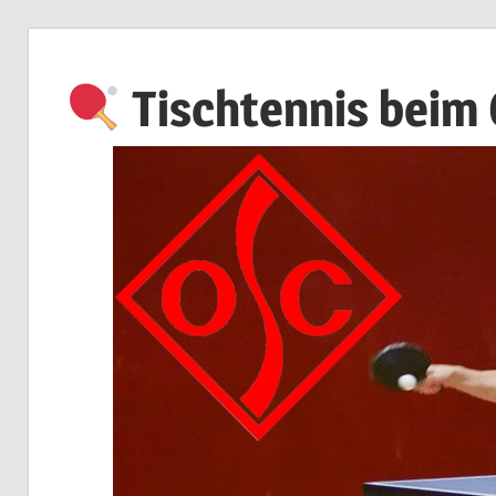
Zum
Inhalt
Tischtennis beim
springen