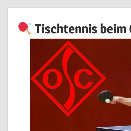
Zum
Inhalt
Tischtennis beim
springen