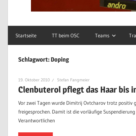
Startseite
TT beim OSC
Teams
Tra
Schlagwort:
Doping
19. Oktober 2010
Stefan Fangmeier
Clenbuterol pflegt das Haar bis i
Vor zwei Tagen wurde Dimitrij Ovtcharov trotz positi
freigesprochen. Damit ist die vorläufige Suspendierun
Verantwortlichen