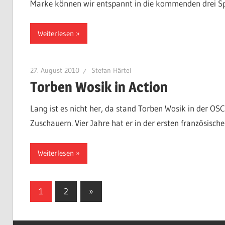
Marke können wir entspannt in die kommenden drei Sp
Weiterlesen
27. August 2010
Stefan Härtel
Torben Wosik in Action
Lang ist es nicht her, da stand Torben Wosik in der OS
Zuschauern. Vier Jahre hat er in der ersten französisch
Weiterlesen
Seitennummerierung
Nächste
1
2
»
Beiträge
der