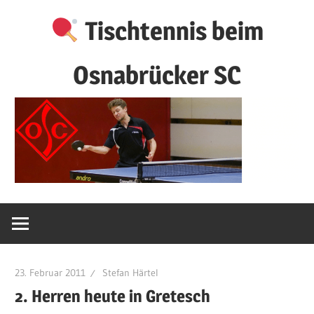
Zum
Tischtennis beim
Inhalt
springen
Osnabrücker SC
23. Februar 2011
Stefan Härtel
2. Herren heute in Gretesch