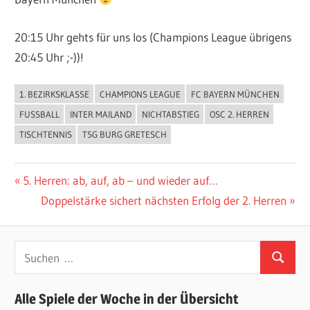
20:15 Uhr gehts für uns los (Champions League übrigens
20:45 Uhr ;-))!
1. BEZIRKSKLASSE
CHAMPIONS LEAGUE
FC BAYERN MÜNCHEN
ALLGEMEIN
FUSSBALL
INTER MAILAND
NICHTABSTIEG
OSC 2. HERREN
TISCHTENNIS
TSG BURG GRETESCH
Beitragsnavigation
Vorheriger
5. Herren: ab, auf, ab – und wieder auf…
Beitrag:
Nächster
Doppelstärke sichert nächsten Erfolg der 2. Herren
Beitrag:
Suchen
Suchen
nach:
Alle Spiele der Woche in der Übersicht