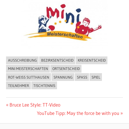
AUSSCHREIBUNG
BEZIRKSENTSCHEID
KREISENTSCHEID
ALLGEMEIN
MINI MEISTERSCHAFTEN
ORTSENTSCHEID
ROT-WEISS SUTTHAUSEN
SPANNUNG
SPASS
SPIEL
TEILNEHMER
TISCHTENNIS
Beitragsnavigation
Vorheriger
Bruce Lee Style: TT-Video
Beitrag:
Nächster
YouTube Tipp: May the force be with you
Beitrag: