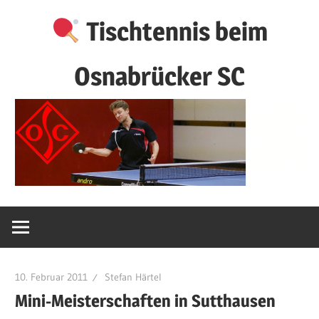
Zum
Tischtennis beim
Inhalt
springen
Osnabrücker SC
10. Februar 2011
Stefan Härtel
Mini-Meisterschaften in Sutthausen