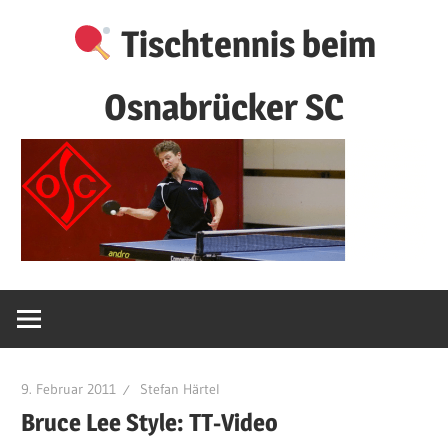
Zum
Tischtennis beim
Inhalt
springen
Osnabrücker SC
9. Februar 2011
Stefan Härtel
Bruce Lee Style: TT-Video