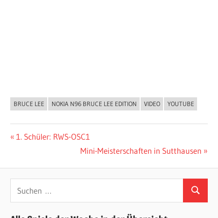
BRUCE LEE
NOKIA N96 BRUCE LEE EDITION
VIDEO
YOUTUBE
ALLGEMEIN
Beitragsnavigation
Vorheriger
1. Schüler: RWS-OSC1
Beitrag:
Nächster
Mini-Meisterschaften in Sutthausen
Beitrag:
Suchen
Suchen
nach: