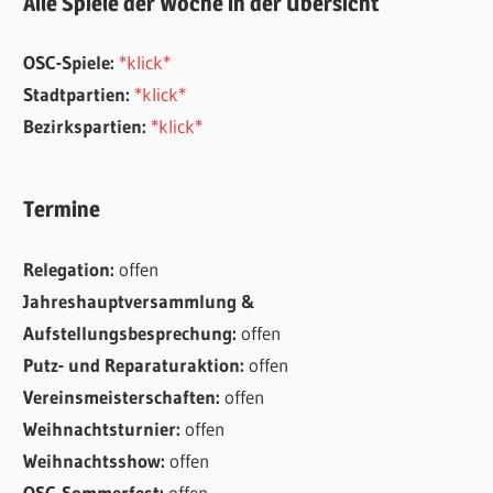
Alle Spiele der Woche in der Übersicht
OSC-Spiele:
*klick*
Stadtpartien:
*klick*
Bezirkspartien:
*klick*
Termine
Relegation:
offen
Jahreshauptversammlung &
Aufstellungsbesprechung:
offen
Putz- und Reparaturaktion:
offen
Vereinsmeisterschaften:
offen
Weihnachtsturnier:
offen
Weihnachtsshow:
offen
OSC-Sommerfest:
offen