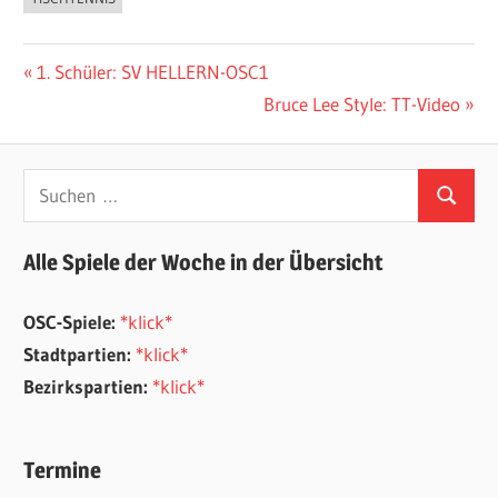
Beitragsnavigation
Vorheriger
1. Schüler: SV HELLERN-OSC1
Beitrag:
Nächster
Bruce Lee Style: TT-Video
Beitrag:
Suchen
Suchen
nach:
Alle Spiele der Woche in der Übersicht
OSC-Spiele:
*klick*
Stadtpartien:
*klick*
Bezirkspartien:
*klick*
Termine