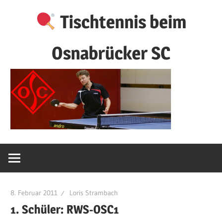
Zum
Tischtennis beim
Inhalt
springen
Osnabrücker SC
8. Februar 2011
Loris Strambach
1. Schüler: RWS-OSC1