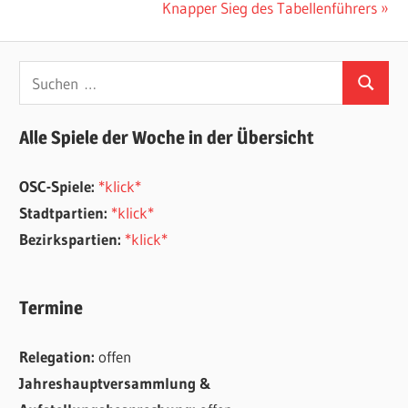
Beitrag:
Nächster
Knapper Sieg des Tabellenführers
Beitrag:
Suchen
Suchen
nach:
Alle Spiele der Woche in der Übersicht
OSC-Spiele:
*klick*
Stadtpartien:
*klick*
Bezirkspartien:
*klick*
Termine
Relegation:
offen
Jahreshauptversammlung &