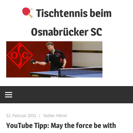
Zum
Tischtennis beim
Inhalt
springen
Osnabrücker SC
12. Februar 2011
Stefan Härtel
YouTube Tipp: May the force be with