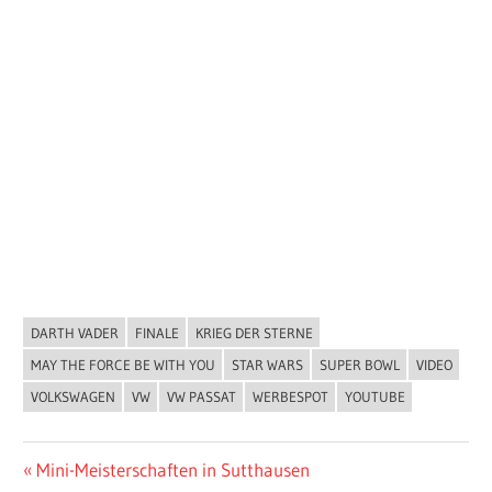
DARTH VADER
FINALE
KRIEG DER STERNE
ALLGEMEIN
MAY THE FORCE BE WITH YOU
STAR WARS
SUPER BOWL
VIDEO
VOLKSWAGEN
VW
VW PASSAT
WERBESPOT
YOUTUBE
Beitragsnavigation
Vorheriger
Mini-Meisterschaften in Sutthausen