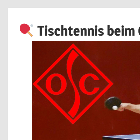
Zum
Inhalt
Tischtennis beim
springen