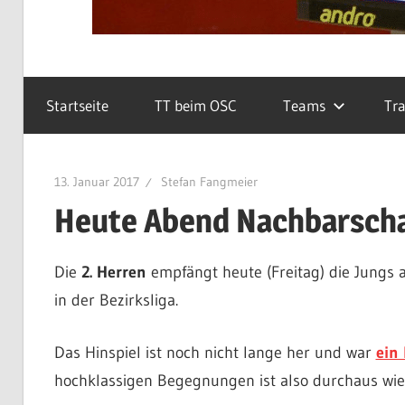
Startseite
TT beim OSC
Teams
Tra
13. Januar 2017
Stefan Fangmeier
Heute Abend Nachbarschaf
Die
2. Herren
empfängt heute (Freitag) die Jungs
in der Bezirksliga.
Das Hinspiel ist noch nicht lange her und war
ein
hochklassigen Begegnungen ist also durchaus wie