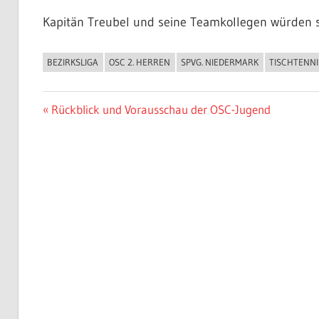
Kapitän Treubel und seine Teamkollegen würden s
BEZIRKSLIGA
OSC 2. HERREN
SPVG. NIEDERMARK
TISCHTENNI
ALLGEMEIN
Beitragsnavigation
Vorheriger
Rückblick und Vorausschau der OSC-Jugend
Beitrag: