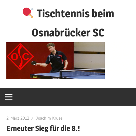
Zum
Tischtennis beim
Inhalt
springen
Osnabrücker SC
2. März 2012
Joachim Kruse
Erneuter Sieg für die 8.!