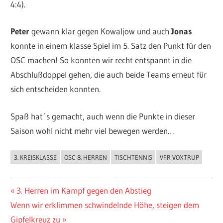
4:4).
Peter
gewann klar gegen Kowaljow und auch
Jonas
konnte in einem klasse Spiel im 5. Satz den Punkt für den
OSC machen! So konnten wir recht entspannt in die
Abschlußdoppel gehen, die auch beide Teams erneut für
sich entscheiden konnten.
Spaß hat´s gemacht, auch wenn die Punkte in dieser
Saison wohl nicht mehr viel bewegen werden…
3. KREISKLASSE
OSC 8. HERREN
TISCHTENNIS
VFR VOXTRUP
ALLGEMEIN
Beitragsnavigation
Vorheriger
3. Herren im Kampf gegen den Abstieg
Nächster
Beitrag:
Wenn wir erklimmen schwindelnde Höhe, steigen dem
Beitrag:
Gipfelkreuz zu