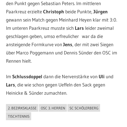
den Punkt gegen Sebastian Peters. Im mittleren
Paarkreuz erzielte
Christoph
beide Punkte,
Jürgen
gewann sein Match gegen Meinhard Heyen klar mit 3:0.
Im unteren Paarkreuz musste sich
Lars
leider zweimal
geschlagen geben, umso erfreulicher war da die
ansteigende Formkurve von
Jens
, der mit zwei Siegen
über Marco Poggemann und Dennis Sünder den OSC im
Rennen hielt.
Im
Schlussdoppel
dann die Nervenstärke von
Uli
und
Lars
, die wie schon gegen Ueffeln den Sack gegen
Heinicke & Sünder zumachten.
2. BEZIRKSKLASSE
OSC 3. HERREN
SC SCHÖLERBERG
ALLGEMEIN
TISCHTENNIS