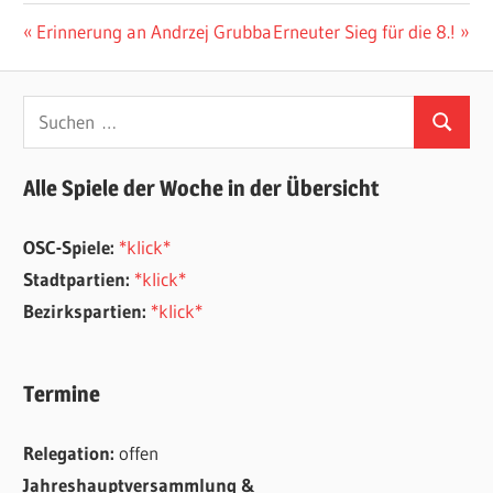
Beitragsnavigation
Vorheriger
Nächster
Erinnerung an Andrzej Grubba
Erneuter Sieg für die 8.!
Beitrag:
Beitrag:
Suchen
Suchen
nach:
Alle Spiele der Woche in der Übersicht
OSC-Spiele:
*klick*
Stadtpartien:
*klick*
Bezirkspartien:
*klick*
Termine
Relegation:
offen
Jahreshauptversammlung &