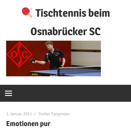
Zum
Tischtennis beim
Inhalt
springen
Osnabrücker SC
3. Januar 2013
Stefan Fangmeier
Emotionen pur