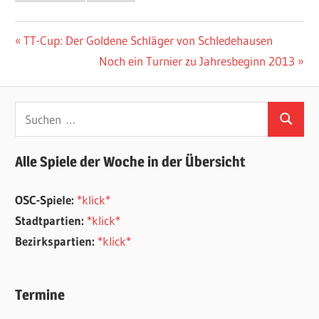
Beitragsnavigation
Vorheriger
TT-Cup: Der Goldene Schläger von Schledehausen
Beitrag:
Nächster
Noch ein Turnier zu Jahresbeginn 2013
Beitrag:
Suchen
Suchen
nach:
Alle Spiele der Woche in der Übersicht
OSC-Spiele:
*klick*
Stadtpartien:
*klick*
Bezirkspartien:
*klick*
Termine