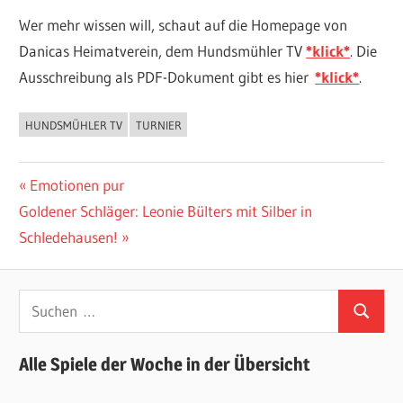
Wer mehr wissen will, schaut auf die Homepage von
Danicas Heimatverein, dem Hundsmühler TV
*klick*
. Die
Ausschreibung als PDF-Dokument gibt es hier
*klick*
.
HUNDSMÜHLER TV
TURNIER
ALLGEMEIN
Beitragsnavigation
Vorheriger
Emotionen pur
Nächster
Beitrag:
Goldener Schläger: Leonie Bülters mit Silber in
Beitrag:
Schledehausen!
Suchen
Suchen
nach:
Alle Spiele der Woche in der Übersicht