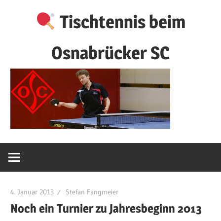
Zum
Tischtennis beim
Inhalt
springen
Osnabrücker SC
4. Januar 2013
Stefan Fangmeier
Noch ein Turnier zu Jahresbeginn 2013