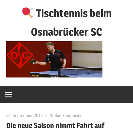
Zum
Tischtennis beim
Inhalt
springen
Osnabrücker SC
24. September 2010
Stefan Fangmeier
Die neue Saison nimmt Fahrt auf