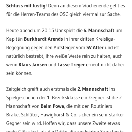
Schluss mit lustig!
Denn an diesem Wochenende geht es
für die Herren-Teams des OSC gleich viermal zur Sache.
Heute abend um 20:15 Uhr spielt die
4. Mannschaft
um
Kapitän
Burkhardt Arends
in ihrer dritten Kreisliga-
Begegnung gegen den Aufsteiger vom
SV Atter
und ist
natürlich bestrebt, ihre weiße Weste rein zu halten, auch
wenn
Klaus Jansen
und
Lasse Treger
erneut nicht dabei
sein können.
Zeitgleich greift auch erstmals die
2. Mannschaft
ins
Spielgeschehen der 1. Bezirksklasse ein. Gegner ist die 2.
Mannschaft von
Belm Powe
, die mit den Routiniers
Brake, Schlüter, Hawighorst & Co. sicher ein sehr starker
Gegner sein wird. Hoffen wir, dass unsere Zweite etwas
mehr Glück hat, als die Dritte, die am letzten Samstag ja