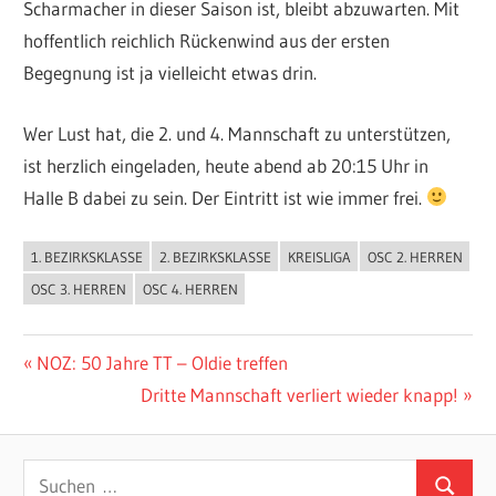
Scharmacher in dieser Saison ist, bleibt abzuwarten. Mit
hoffentlich reichlich Rückenwind aus der ersten
Begegnung ist ja vielleicht etwas drin.
Wer Lust hat, die 2. und 4. Mannschaft zu unterstützen,
ist herzlich eingeladen, heute abend ab 20:15 Uhr in
Halle B dabei zu sein. Der Eintritt ist wie immer frei.
1. BEZIRKSKLASSE
2. BEZIRKSKLASSE
KREISLIGA
OSC 2. HERREN
ALLGEMEIN
OSC 3. HERREN
OSC 4. HERREN
Beitragsnavigation
Vorheriger
NOZ: 50 Jahre TT – Oldie treffen
Beitrag:
Nächster
Dritte Mannschaft verliert wieder knapp!
Beitrag:
Suchen