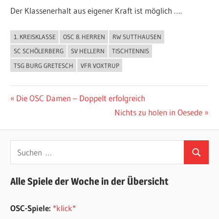
Der Klassenerhalt aus eigener Kraft ist möglich ….
1. KREISKLASSE
OSC 8. HERREN
RW SUTTHAUSEN
ALLGEMEIN
SC SCHÖLERBERG
SV HELLERN
TISCHTENNIS
TSG BURG GRETESCH
VFR VOXTRUP
Beitragsnavigation
Vorheriger
Die OSC Damen – Doppelt erfolgreich
Beitrag:
Nächster
Nichts zu holen in Oesede
Beitrag:
Suchen
Suchen
nach:
Alle Spiele der Woche in der Übersicht
OSC-Spiele:
*klick*