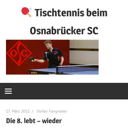
Zum
Tischtennis beim
Inhalt
springen
Osnabrücker SC
17. März 2015
Stefan Fangmeier
Die 8. lebt – wieder