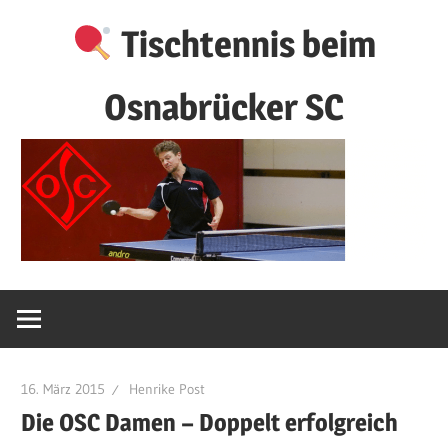
Zum
Tischtennis beim
Inhalt
springen
Osnabrücker SC
16. März 2015
Henrike Post
Die OSC Damen – Doppelt erfolgreich