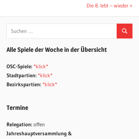
Beitrag:
Nächster
Die 8. lebt – wieder
Beitrag:
Suchen
Suchen
nach:
Alle Spiele der Woche in der Übersicht
OSC-Spiele:
*klick*
Stadtpartien:
*klick*
Bezirkspartien:
*klick*
Termine
Relegation:
offen
Jahreshauptversammlung &