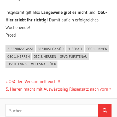
Insgesamt gilt also
Langeweile gibt es nicht
und:
OSC-
Hier erlebt ihr richtig!
Damit auf ein erfolgreiches
Wochenende!
Prost!
2. BEZIRKSKLASSE
BEZIRKSLIGA SÜD
FUSSBALL
OSC 1. DAMEN
ALLGEMEIN
OSC 1. HERREN
OSC 3. HERREN
SPVG. FÜRSTENAU
TISCHTENNIS
VFL OSNABRÜCK
Beitragsnavigation
Vorheriger
OSC’ler: Versammelt euch!!!
Nächster
Beitrag:
5. Herren macht mit Auswärtssieg Riesensatz nach vorn
Beitrag:
Suchen
Suchen
nach: