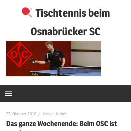
Zum
Tischtennis beim
Inhalt
springen
Osnabrücker SC
22. Oktober 2010
Marvin Nebel
Das ganze Wochenende: Beim OSC ist