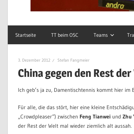
Startseite
TT beim OSC
Teams
Tra
3. Dezember 2012
Stefan Fangmeier
China gegen den Rest der
Ich geb’s ja zu, Damentischtennis kommt hier im Bl
Für alle, die das stört, hier eine kleine Entschädi
„Crowdpleaser“) zwischen
Feng Tianwei
und
Zhu 
der Rest der Welt mal wieder ziemlich alt aussah.