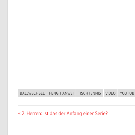
BALLWECHSEL
FENG TIANWEI
TISCHTENNIS
VIDEO
YOUTUB
ALLGEMEIN
Beitragsnavigation
Vorheriger
2. Herren: Ist das der Anfang einer Serie?
Beitrag: