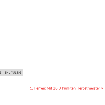
E
ZHU YULING
Nächster
5. Herren: Mit 16:0 Punkten Herbstmeister
Beitrag: