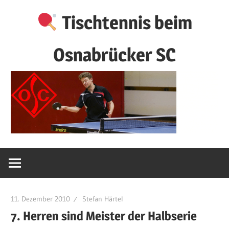
Zum
Tischtennis beim
Inhalt
springen
Osnabrücker SC
11. Dezember 2010
Stefan Härtel
7. Herren sind Meister der Halbserie