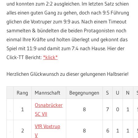
und konnten zum 2:2 ausgleichen. Im letzten Satz schien
alles einen guten Gang zu gehen, doch nach 9:5 Führung
glichen die Voxtruper zum 9:9 aus. Nach einem Timeout
sammelten & bündelten die beiden Protagonisten noch
einmal Ihre Kräfte und holten überlegt und gekonnt das
Spiel mit 11:9 und damit zum 7:4 nach Hause. Hier der
Click-TT Bericht:
*klick*
Herzlichen Glückwunsch zu dieser gelungenen Halbserie!
Rang
Mannschaft
Begegnungen
S
U
N
Osnabrücker
1
8
7
0
1
SC VII
VfR Voxtrup
2
8
6
1
1
V