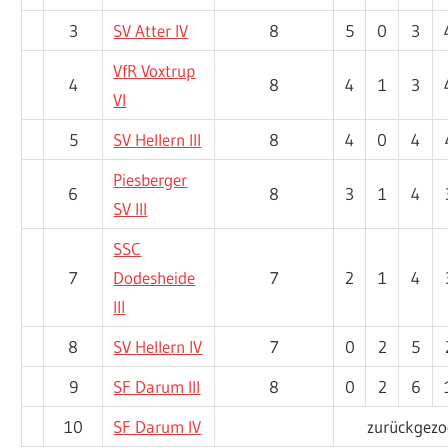
3
SV Atter IV
8
5
0
3
VfR Voxtrup
4
8
4
1
3
VI
5
SV Hellern III
8
4
0
4
Piesberger
6
8
3
1
4
SV III
SSC
7
Dodesheide
7
2
1
4
III
8
SV Hellern IV
7
0
2
5
9
SF Darum III
8
0
2
6
10
SF Darum IV
zurückgezo