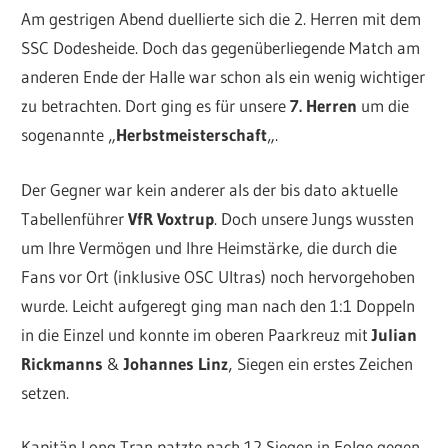
Am gestrigen Abend duellierte sich die 2. Herren mit dem
SSC Dodesheide. Doch das gegenüberliegende Match am
anderen Ende der Halle war schon als ein wenig wichtiger
zu betrachten. Dort ging es für unsere
7. Herren
um die
sogenannte „
Herbstmeisterschaft
„.
Der Gegner war kein anderer als der bis dato aktuelle
Tabellenführer
VfR Voxtrup
. Doch unsere Jungs wussten
um Ihre Vermögen und Ihre Heimstärke, die durch die
Fans vor Ort (inklusive OSC Ultras) noch hervorgehoben
wurde. Leicht aufgeregt ging man nach den 1:1 Doppeln
in die Einzel und konnte im oberen Paarkreuz mit
Julian
Rickmanns
&
Johannes Linz
‚ Siegen ein erstes Zeichen
setzen.
Kapitän Long Tran patzte nach 12 Siegen in Folge gegen