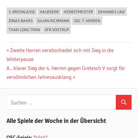
3. KREISKLASSE
HALBSERIE
HERBSTMEISTER
JOHANNES LINZ
ALLGEMEIN
JONAS BAARS
JULIAN RICKMANN
OSC 7. HERREN
THAN LONG TRAN
VFR VOXTRUP
Beitragsnavigation
Vorheriger
Zweite Herren verabschiedet sich mit Sieg in die
Beitrag:
Winterpause
Nächster
A…klarer Sieg der 4. Herren gegen Gretesch V sorgt für
Beitrag:
versöhnlichen Jahresausklang
Suchen
Suchen
nach:
Alle Spiele der Woche in der Übersicht
OSC-Spiele:
*klick*