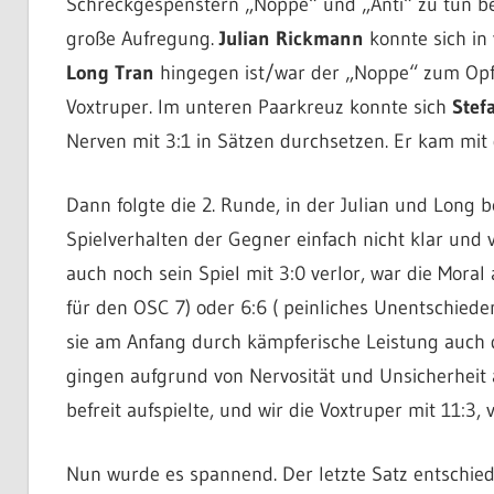
Schreckgespenstern „Noppe“ und „Anti“ zu tun
große Aufregung.
Julian Rickmann
konnte sich in 
Long Tran
hingegen ist/war der „Noppe“ zum Opfe
Voxtruper. Im unteren Paarkreuz konnte sich
Stef
Nerven mit 3:1 in Sätzen durchsetzen. Er kam mit 
Dann folgte die 2. Runde, in der Julian und Long b
Spielverhalten der Gegner einfach nicht klar und
auch noch sein Spiel mit 3:0 verlor, war die Moral
für den OSC 7) oder 6:6 ( peinliches Unentschieden
sie am Anfang durch kämpferische Leistung auch d
gingen aufgrund von Nervosität und Unsicherheit a
befreit aufspielte, und wir die Voxtruper mit 11:3, 
Nun wurde es spannend. Der letzte Satz entschied