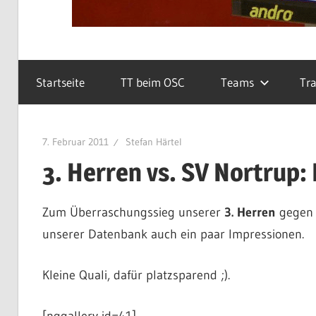
Startseite
TT beim OSC
Teams
Tra
7. Februar 2011
Stefan Härtel
3. Herren vs. SV Nortrup: 
Zum Überraschungssieg unserer
3. Herren
gegen 
unserer Datenbank auch ein paar Impressionen.
Kleine Quali, dafür platzsparend ;).
[nggallery id=41]