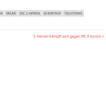
EN
ONLINE
OSC 3. HERREN
SV NORTRUP
TISCHTENNIS
Nächster
5. Herren kämpft sich gegen VfL II zurück
Beitrag: