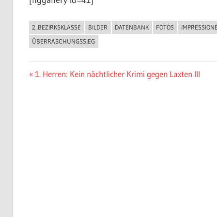
2. BEZIRKSKLASSE
BILDER
DATENBANK
FOTOS
IMPRESSION
ALLGEMEIN
ÜBERRASCHUNGSSIEG
Beitragsnavigation
Vorheriger
1. Herren: Kein nächtlicher Krimi gegen Laxten III
Beitrag: