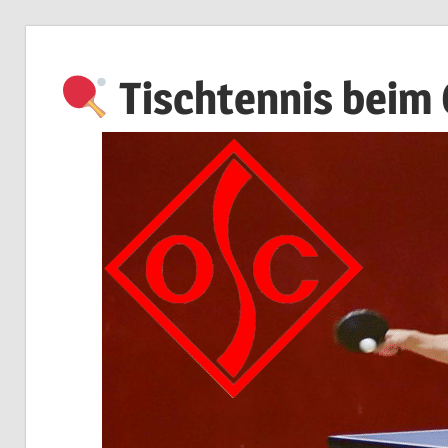
Zum
Inhalt
Tischtennis beim
springen