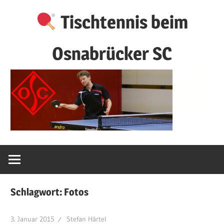
Zum
Tischtennis beim
Inhalt
springen
Osnabrücker SC
Schlagwort:
Fotos
3. Januar 2015
Stefan Härtel