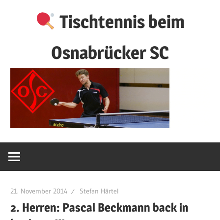
Zum
Tischtennis beim
Inhalt
springen
Osnabrücker SC
21. November 2014
Stefan Härtel
2. Herren: Pascal Beckmann back in