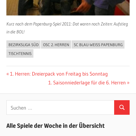
Kurz nach dem Papenburg-Spiel 2011: Dat waren noch Zeiten: Aufstieg
in die BOL!
BEZIRKSLIGA SÜD
OSC 2. HERREN
SC BLAU-WEISS PAPENBURG
ALLGEMEIN
TISCHTENNIS
Beitragsnavigation
Vorheriger
1. Herren: Dreierpack von Freitag bis Sonntag
Beitrag:
Nächster
1. Saisonniederlage für die 6. Herren
Beitrag:
Suchen
Suchen
nach:
Alle Spiele der Woche in der Übersicht