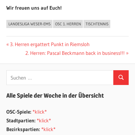
Wir freuen uns auf Euch!
LANDESLIGA WESER-EMS
OSC 1. HERREN
TISCHTENNIS
ALLGEMEIN
Beitragsnavigation
Vorheriger
3. Herren ergattert Punkt in Riemsloh
Beitrag:
Nächster
2. Herren: Pascal Beckmann back in business!!!
Beitrag:
Suchen
Suchen
nach:
Alle Spiele der Woche in der Übersicht
OSC-Spiele:
*klick*
Stadtpartien:
*klick*
Bezirkspartien:
*klick*