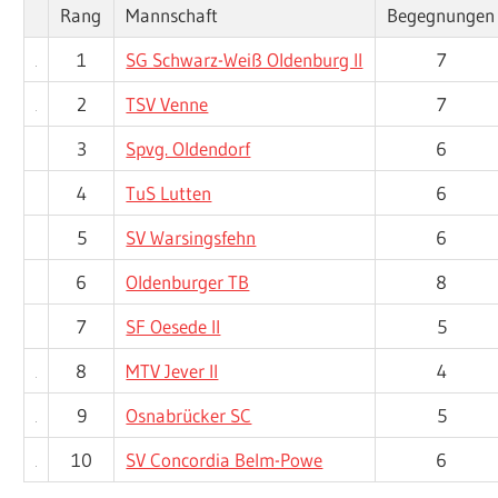
Rang
Mannschaft
Begegnungen
1
SG Schwarz-Weiß Oldenburg II
7
2
TSV Venne
7
3
Spvg. Oldendorf
6
4
TuS Lutten
6
5
SV Warsingsfehn
6
6
Oldenburger TB
8
7
SF Oesede II
5
8
MTV Jever II
4
9
Osnabrücker SC
5
10
SV Concordia Belm-Powe
6