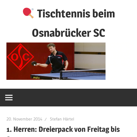
Zum
Tischtennis beim
Inhalt
springen
Osnabrücker SC
20. November 2014
Stefan Härtel
1. Herren: Dreierpack von Freitag bis