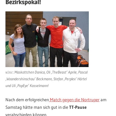
Bezirkspokal!
v.l.n.r.: Maskottchen Danica, Oli ‚TheBeast‘ Aprile, Pascal
‚Woandershinschau‘ Beckmann, Stefan ‚Perplex‘ Härtel
und Uli ‚PopEye‘ Kasselmann!
Nach dem erfolgreichen
Match gegen die Nortruper
am
Samstag hätte man sich gut in die
TT-Pause
verabschieden können.