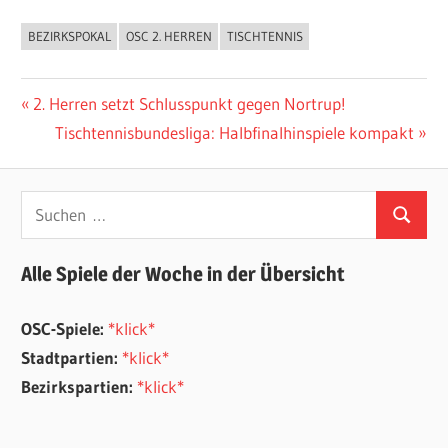
BEZIRKSPOKAL
OSC 2. HERREN
TISCHTENNIS
ALLGEMEIN
Beitragsnavigation
Vorheriger
2. Herren setzt Schlusspunkt gegen Nortrup!
Beitrag:
Nächster
Tischtennisbundesliga: Halbfinalhinspiele kompakt
Beitrag:
Suchen
Suchen
nach:
Alle Spiele der Woche in der Übersicht
OSC-Spiele:
*klick*
Stadtpartien:
*klick*
Bezirkspartien:
*klick*