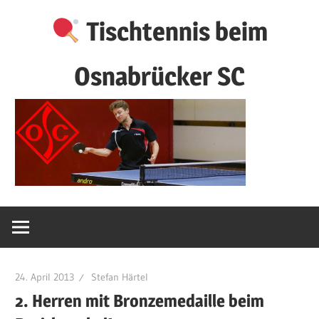
Zum
Tischtennis beim
Inhalt
springen
Osnabrücker SC
24. April 2013
Stefan Härtel
2. Herren mit Bronzemedaille beim