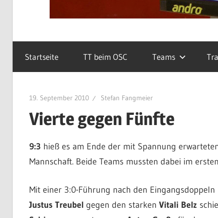
Startseite
TT beim OSC
Teams
Tra
19. September 2010
Stefan Fangmeier
Vierte gegen Fünfte
9:3
hieß es am Ende der mit Spannung erwarteten 
Mannschaft. Beide Teams mussten dabei im ersten 
Mit einer 3:0-Führung nach den Eingangsdoppeln
Justus Treubel
gegen den starken
Vitali Belz
schie