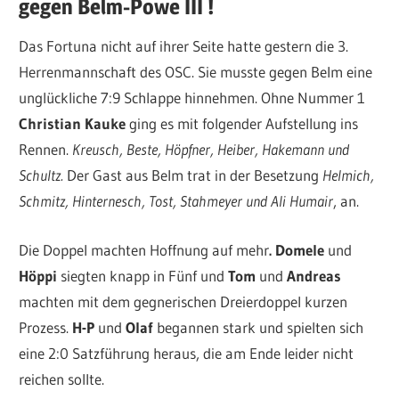
gegen Belm-Powe III !
Das Fortuna nicht auf ihrer Seite hatte gestern die 3.
Herrenmannschaft des OSC. Sie musste gegen Belm eine
unglückliche 7:9 Schlappe hinnehmen. Ohne Nummer 1
Christian Kauke
ging es mit folgender Aufstellung ins
Rennen.
Kreusch, Beste, Höpfner, Heiber, Hakemann und
Schultz.
Der Gast aus Belm trat in der Besetzung
Helmich,
Schmitz, Hinternesch, Tost, Stahmeyer und Ali Humair
, an.
Die Doppel machten Hoffnung auf mehr
. Domele
und
Höppi
siegten knapp in Fünf und
Tom
und
Andreas
machten mit dem gegnerischen Dreierdoppel kurzen
Prozess.
H-P
und
Olaf
begannen stark und spielten sich
eine 2:0 Satzführung heraus, die am Ende leider nicht
reichen sollte.