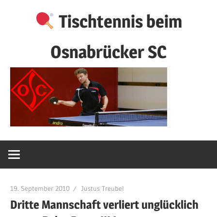
Zum
Tischtennis beim
Inhalt
springen
Osnabrücker SC
19. September 2010
Justus Treubel
Dritte Mannschaft verliert unglücklich