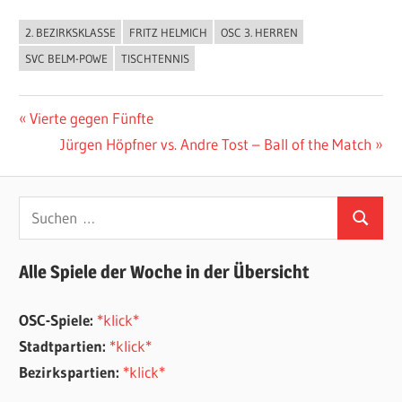
2. BEZIRKSKLASSE
FRITZ HELMICH
OSC 3. HERREN
ALLGEMEIN
SVC BELM-POWE
TISCHTENNIS
Beitragsnavigation
Vorheriger
Vierte gegen Fünfte
Beitrag:
Nächster
Jürgen Höpfner vs. Andre Tost – Ball of the Match
Beitrag:
Suchen
Suchen
nach:
Alle Spiele der Woche in der Übersicht
OSC-Spiele:
*klick*
Stadtpartien:
*klick*
Bezirkspartien:
*klick*