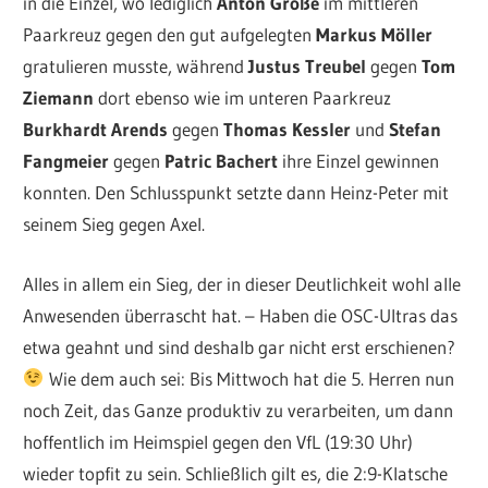
in die Einzel, wo lediglich
Anton Große
im mittleren
Paarkreuz gegen den gut aufgelegten
Markus Möller
gratulieren musste, während
Justus Treubel
gegen
Tom
Ziemann
dort ebenso wie im unteren Paarkreuz
Burkhardt Arends
gegen
Thomas Kessler
und
Stefan
Fangmeier
gegen
Patric Bachert
ihre Einzel gewinnen
konnten. Den Schlusspunkt setzte dann Heinz-Peter mit
seinem Sieg gegen Axel.
Alles in allem ein Sieg, der in dieser Deutlichkeit wohl alle
Anwesenden überrascht hat. – Haben die OSC-Ultras das
etwa geahnt und sind deshalb gar nicht erst erschienen?
Wie dem auch sei: Bis Mittwoch hat die 5. Herren nun
noch Zeit, das Ganze produktiv zu verarbeiten, um dann
hoffentlich im Heimspiel gegen den VfL (19:30 Uhr)
wieder topfit zu sein. Schließlich gilt es, die 2:9-Klatsche