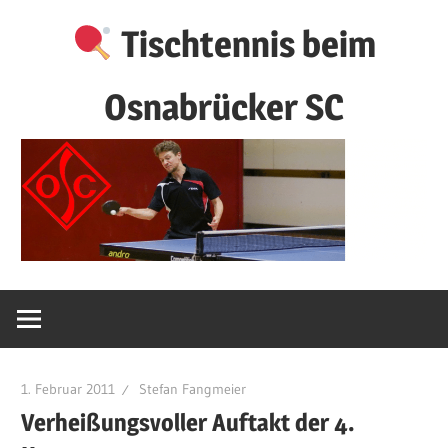
Zum
Tischtennis beim
Inhalt
springen
Osnabrücker SC
1. Februar 2011
Stefan Fangmeier
Verheißungsvoller Auftakt der 4.