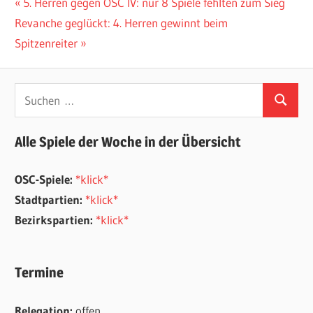
Beitragsnavigation
Vorheriger
5. Herren gegen OSC IV: nur 8 Spiele fehlten zum Sieg
Nächster
Beitrag:
Revanche geglückt: 4. Herren gewinnt beim
Beitrag:
Spitzenreiter
Suchen
Suchen
nach:
Alle Spiele der Woche in der Übersicht
OSC-Spiele:
*klick*
Stadtpartien:
*klick*
Bezirkspartien:
*klick*
Termine
Relegation:
offen