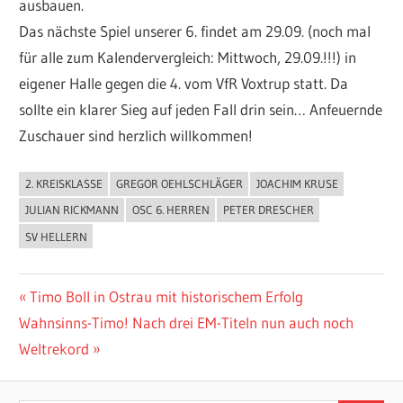
ausbauen.
Das nächste Spiel unserer 6. findet am 29.09. (noch mal
für alle zum Kalendervergleich: Mittwoch, 29.09.!!!) in
eigener Halle gegen die 4. vom VfR Voxtrup statt. Da
sollte ein klarer Sieg auf jeden Fall drin sein… Anfeuernde
Zuschauer sind herzlich willkommen!
2. KREISKLASSE
GREGOR OEHLSCHLÄGER
JOACHIM KRUSE
ALLGEMEIN
JULIAN RICKMANN
OSC 6. HERREN
PETER DRESCHER
SV HELLERN
Beitragsnavigation
Vorheriger
Timo Boll in Ostrau mit historischem Erfolg
Nächster
Beitrag:
Wahnsinns-Timo! Nach drei EM-Titeln nun auch noch
Beitrag:
Weltrekord