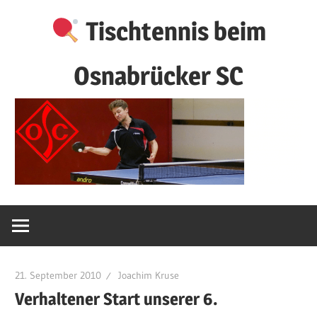
Zum
Tischtennis beim
Inhalt
springen
Osnabrücker SC
21. September 2010
Joachim Kruse
Verhaltener Start unserer 6.