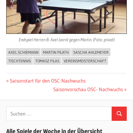
Endspiel Herren B: Axel (vorn) gegen Martin. (Foto: privat)
AXEL SCHIEMANN
MARTIN PILATH
SASCHA AHLEMEYER
ALLGEMEIN
TISCHTENNIS
TOMASZ FILAS
VEREINSMEISTERSCHAFT
Beitragsnavigation
Vorheriger
Saisonstart für den OSC-Nachwuchs
Beitrag:
Nächster
Saisonvorschau OSC- Nachwuchs
Beitrag:
Suchen
Suchen
nach:
Alle Spiele der Woche in der Übersicht