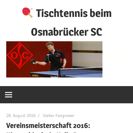
Zum
Tischtennis beim
Inhalt
springen
Osnabrücker SC
28. August 2016
Stefan Fangmeier
Vereinsmeisterschaft 2016: