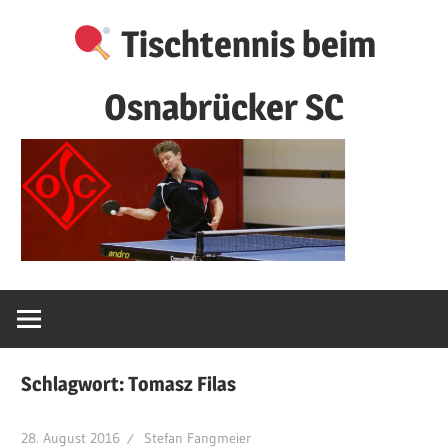
Zum
Tischtennis beim
Inhalt
springen
Osnabrücker SC
Schlagwort:
Tomasz Filas
28. August 2016
Stefan Fangmeier