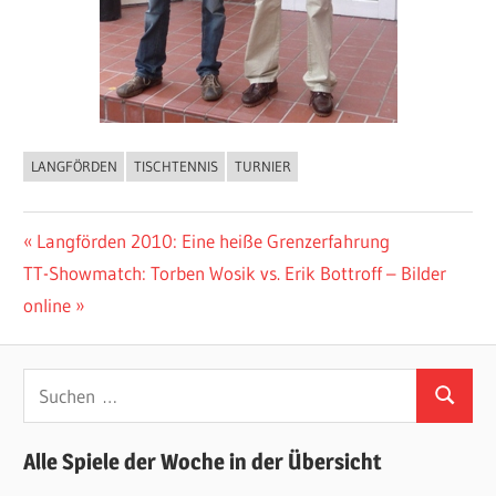
LANGFÖRDEN
TISCHTENNIS
TURNIER
ALLGEMEIN
Beitragsnavigation
Vorheriger
Langförden 2010: Eine heiße Grenzerfahrung
Nächster
Beitrag:
TT-Showmatch: Torben Wosik vs. Erik Bottroff – Bilder
Beitrag:
online
Suchen
Suchen
nach:
Alle Spiele der Woche in der Übersicht