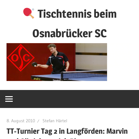
Zum
Tischtennis beim
Inhalt
springen
Osnabrücker SC
8. August 2010
Stefan Härtel
TT-Turnier Tag 2 in Langförden: Marvin