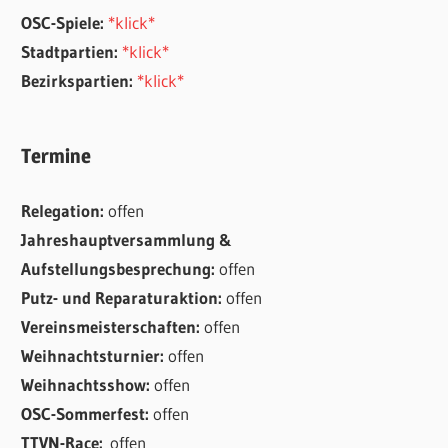
OSC-Spiele:
*klick*
Stadtpartien:
*klick*
Bezirkspartien:
*klick*
Termine
Relegation:
offen
Jahreshauptversammlung &
Aufstellungsbesprechung:
offen
Putz- und Reparaturaktion:
offen
Vereinsmeisterschaften:
offen
Weihnachtsturnier:
offen
Weihnachtsshow:
offen
OSC-Sommerfest:
offen
TTVN-Race:
offen