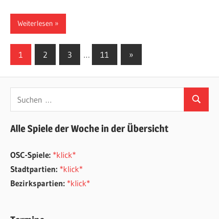
Weiterlesen
Seitennummerierung
Nächste
1
2
3
…
11
»
Beiträge
der
Beiträge
Suchen
Suchen
nach:
Alle Spiele der Woche in der Übersicht
OSC-Spiele:
*klick*
Stadtpartien:
*klick*
Bezirkspartien:
*klick*