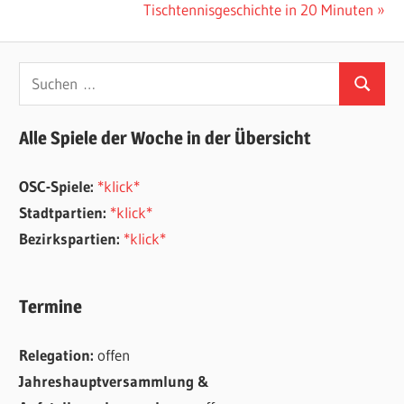
Beitrag:
Nächster
Tischtennisgeschichte in 20 Minuten
Beitrag:
Suchen
Suchen
nach:
Alle Spiele der Woche in der Übersicht
OSC-Spiele:
*klick*
Stadtpartien:
*klick*
Bezirkspartien:
*klick*
Termine
Relegation:
offen
Jahreshauptversammlung &