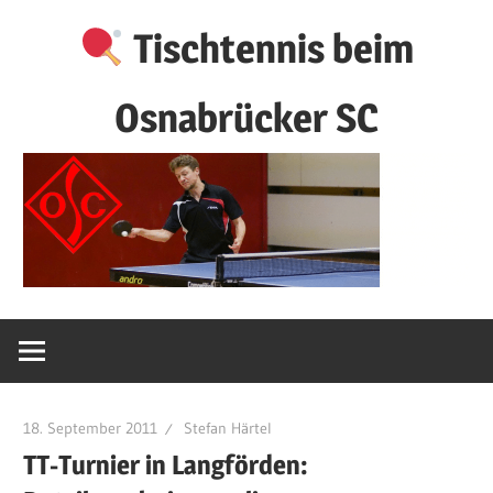
Zum
Tischtennis beim
Inhalt
springen
Osnabrücker SC
18. September 2011
Stefan Härtel
TT-Turnier in Langförden: