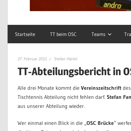
Startseite
TT beim OSC
Teams
Tra
27. Februar 2011
Stefan Härtel
TT-Abteilungsbericht in 
Alle drei Monate kommt die
Vereinszeitschrift
des 
Tischtennis Abteilung nicht fehlen darf.
Stefan Fa
aus unserer Abteilung wieder.
Wer einmal einen Blick in die „
OSC Brücke
“ werfe