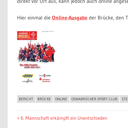
direkt vor Ort aus, kann jedoch auch online ange
Hier einmal die
Online-Ausgabe
der Brücke, den Ti
BERICHT
BRÜCKE
ONLINE
OSNABRÜCKER SPORT CLUB
STE
ALLGEMEIN
Beitragsnavigation
Vorheriger
6. Mannschaft erkämpft ein Unentschieden
Beitrag: