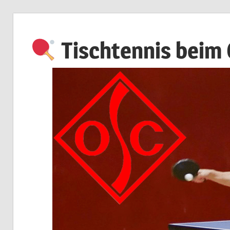
Zum
Inhalt
Tischtennis beim
springen