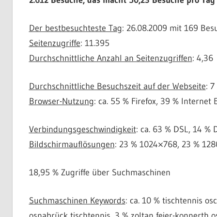
Der bestbesuchteste Tag
: 26.08.2009 mit 169 Bes
Seitenzugriffe
: 11.395
Durchschnittliche Anzahl an Seitenzugriffen
: 4,36
Durchschnittliche Besuchszeit auf der Webseite
: 
Browser-Nutzung
: ca. 55 % Firefox, 39 % Internet 
Verbindungsgeschwindigkeit
: ca. 63 % DSL, 14 % D
Bildschirmauflösungen
: 23 % 1024×768, 23 % 12
18,95 % Zugriffe über Suchmaschinen
Suchmaschinen Keywords
: ca. 10 % tischtennis os
osnabrück tischtennis, 3 % zoltan fejer-konnerth o