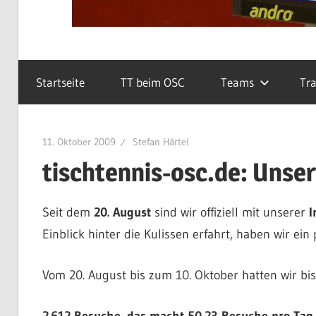
Startseite
TT beim OSC
Teams
Tra
11. Oktober 2009
Stefan Härtel
tischtennis-osc.de: Unser
Seit dem
20. August
sind wir offiziell mit unserer
I
Einblick hinter die Kulissen erfahrt, haben wir ein
Vom 20. August bis zum 10. Oktober hatten wir bis
2.612 Besuche, das macht 50,23 Besuche pro Tag