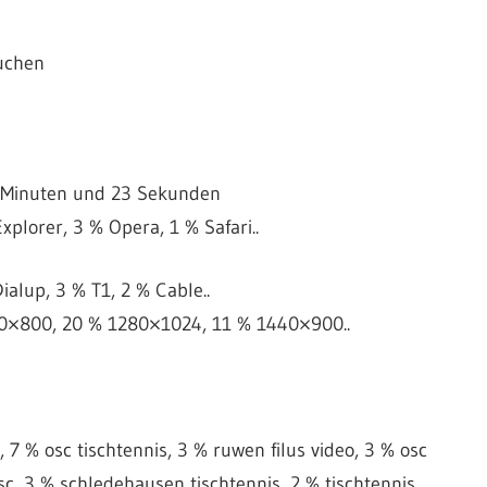
uchen
7 Minuten und 23 Sekunden
Explorer, 3 % Opera, 1 % Safari..
ialup, 3 % T1, 2 % Cable..
80×800, 20 % 1280×1024, 11 % 1440×900..
c, 7 % osc tischtennis, 3 % ruwen filus video, 3 % osc
sc, 3 % schledehausen tischtennis, 2 % tischtennis