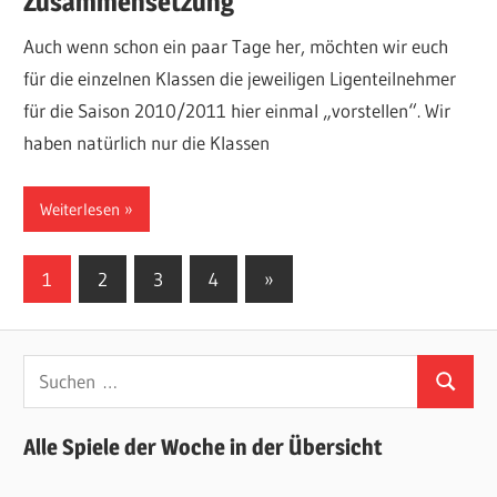
Zusammensetzung
Auch wenn schon ein paar Tage her, möchten wir euch
für die einzelnen Klassen die jeweiligen Ligenteilnehmer
für die Saison 2010/2011 hier einmal „vorstellen“. Wir
haben natürlich nur die Klassen
Weiterlesen
Seitennummerierung
Nächste
1
2
3
4
»
Beiträge
der
Beiträge
Suchen
Suchen
nach:
Alle Spiele der Woche in der Übersicht