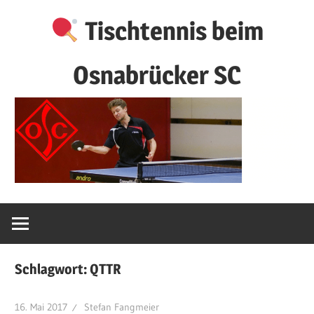
Zum
Tischtennis beim
Inhalt
springen
Osnabrücker SC
Schlagwort:
QTTR
16. Mai 2017
Stefan Fangmeier