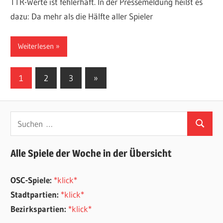
TTR-Werte ist fehlerhaft. In der Pressemeldung heißt es
dazu: Da mehr als die Hälfte aller Spieler
Weiterlesen
Seitennummerierung
Nächste
1
2
3
»
Beiträge
der
Beiträge
Suchen
Suchen
nach:
Alle Spiele der Woche in der Übersicht
OSC-Spiele:
*klick*
Stadtpartien:
*klick*
Bezirkspartien:
*klick*