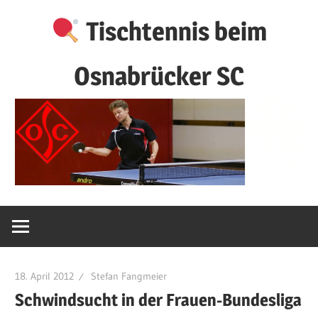
Zum
Tischtennis beim
Inhalt
springen
Osnabrücker SC
18. April 2012
Stefan Fangmeier
Schwindsucht in der Frauen-Bundesliga