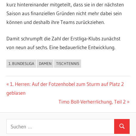
kurz hintereinander mitgeteilt, dass sie in der nächsten
Saison aus finanziellen Gründen nicht mehr dabei sein
können und deshalb ihre Teams zurückziehen.
Damit schrumpft die Zahl der Erstliga-Klubs zunächst
von neun auf sechs. Eine bedauerliche Entwicklung.
1. BUNDESLIGA
DAMEN
TISCHTENNIS
ALLGEMEIN
Beitragsnavigation
Vorheriger
1. Herren: Auf der Fotzenhobel zum Sturm auf Platz 2
Beitrag:
geblasen
Nächster
Timo Boll-Verherrlichung, Teil 2
Beitrag:
Suchen
Suchen
nach: