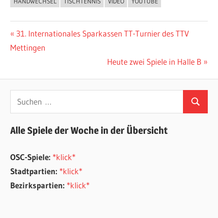
HANDWECHSEL
TISCHTENNIS
VIDEO
YOUTUBE
ALLGEMEIN
Beitragsnavigation
Vorheriger
31. Internationales Sparkassen TT-Turnier des TTV
Beitrag:
Mettingen
Nächster
Heute zwei Spiele in Halle B
Beitrag:
Suchen
Suchen
nach:
Alle Spiele der Woche in der Übersicht
OSC-Spiele:
*klick*
Stadtpartien:
*klick*
Bezirkspartien:
*klick*