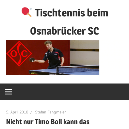
Zum
Tischtennis beim
Inhalt
springen
Osnabrücker SC
5. April 2018
Stefan Fangmeier
Nicht nur Timo Boll kann das