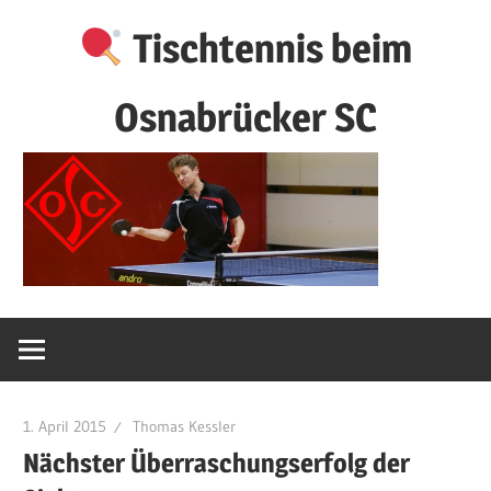
Zum
Tischtennis beim
Inhalt
springen
Osnabrücker SC
1. April 2015
Thomas Kessler
Nächster Überraschungserfolg der