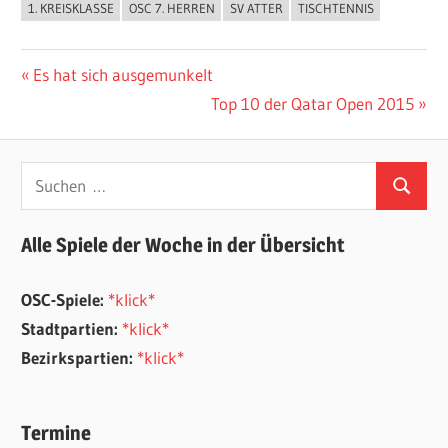
1. KREISKLASSE
OSC 7. HERREN
SV ATTER
TISCHTENNIS
ALLGEMEIN
Beitragsnavigation
Vorheriger
Es hat sich ausgemunkelt
Beitrag:
Nächster
Top 10 der Qatar Open 2015
Beitrag:
Suchen
Suchen
nach:
Alle Spiele der Woche in der Übersicht
OSC-Spiele:
*klick*
Stadtpartien:
*klick*
Bezirkspartien:
*klick*
Termine