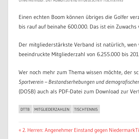
Einen echten Boom können übriges die Golfer verz
bis rauf auf beinahe 600.000. Das ist ein Zuwachs 
Der mitgliederstärkste Verband ist natürlich, wen
beeindruckte Mitgliederzahl von 6.255.000 bis 20
Wer noch mehr zum Thema wissen möchte, der sc
Sportverein – Bestandserhebungen und demografische
(DOSB) auch als PDF-Datei zum Download zur Verf
DTTB
MITGLIEDERZAHLEN
TISCHTENNIS
ALLGEMEIN
Beitragsnavigation
Vorheriger
N
2. Herren: Angenehmer Einstand gegen Niedermark
T
Beitrag:
B